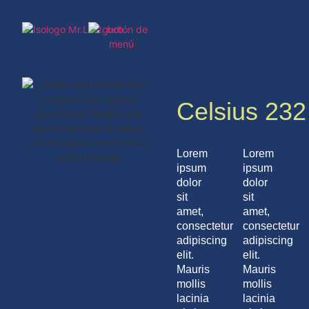
Celsius 232
Lorem
Lorem
ipsum
ipsum
dolor
dolor
sit
sit
amet,
amet,
consectetur
consectetur
adipiscing
adipiscing
elit.
elit.
Mauris
Mauris
mollis
mollis
lacinia
lacinia