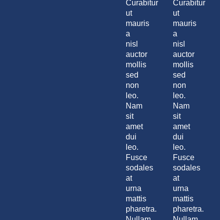
Curabitur
Curabitur
ut
ut
mauris
mauris
a
a
nisl
nisl
auctor
auctor
mollis
mollis
sed
sed
non
non
leo.
leo.
Nam
Nam
sit
sit
amet
amet
dui
dui
leo.
leo.
Fusce
Fusce
sodales
sodales
at
at
urna
urna
mattis
mattis
pharetra.
pharetra.
Nullam
Nullam