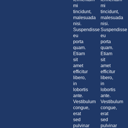
mi
mi
tincidunt,
tincidunt,
malesuada
malesuada
nisi.
nisi.
Suspendisse
Suspendisse
eu
eu
porta
porta
quam.
quam.
Etiam
Etiam
sit
sit
amet
amet
efficitur
efficitur
libero,
libero,
in
in
lobortis
lobortis
ante.
ante.
Vestibulum
Vestibulum
congue,
congue,
erat
erat
sed
sed
pulvinar
pulvinar