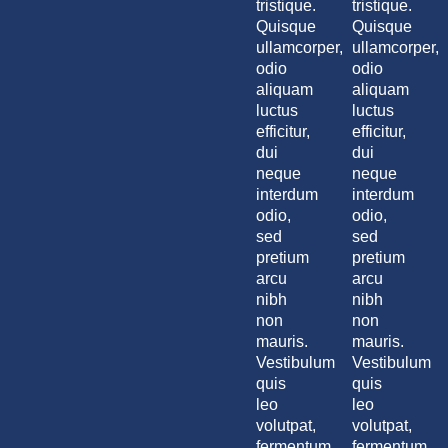
tristique.
tristique.
Quisque
Quisque
ullamcorper,
ullamcorper,
odio
odio
aliquam
aliquam
luctus
luctus
efficitur,
efficitur,
dui
dui
neque
neque
interdum
interdum
odio,
odio,
sed
sed
pretium
pretium
arcu
arcu
nibh
nibh
non
non
mauris.
mauris.
Vestibulum
Vestibulum
quis
quis
leo
leo
volutpat,
volutpat,
fermentum
fermentum