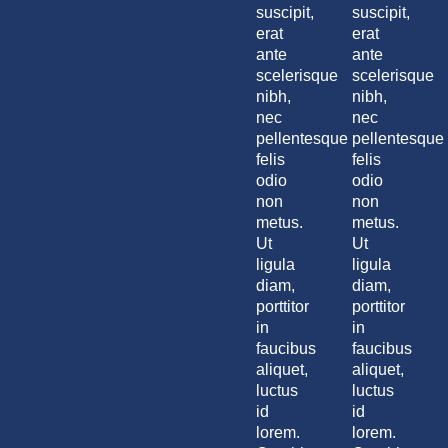
suscipit,
suscipit,
erat
erat
ante
ante
scelerisque
scelerisque
nibh,
nibh,
nec
nec
pellentesque
pellentesque
felis
felis
odio
odio
non
non
metus.
metus.
Ut
Ut
ligula
ligula
diam,
diam,
porttitor
porttitor
in
in
faucibus
faucibus
aliquet,
aliquet,
luctus
luctus
id
id
lorem.
lorem.